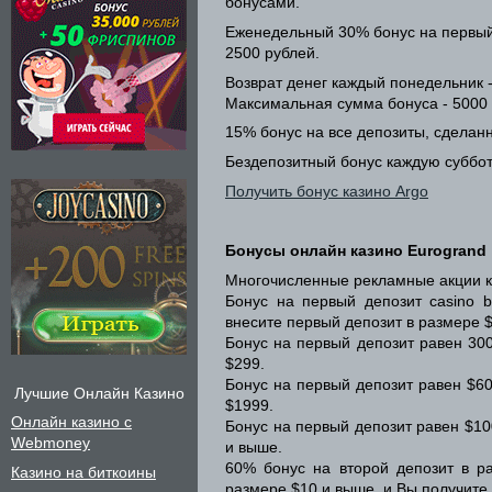
бонусами.
Еженедельный 30% бонус на первый
2500 рублей.
Возврат денег каждый понедельник 
Максимальная сумма бонуса - 5000 
15% бонус на все депозиты, сделанн
Бездепозитный бонус каждую субботу
Получить бонус казино Argo
Бонусы онлайн казино Euro
Многочисленные рекламные акции ка
Бонус на первый депозит casino 
внесите первый депозит в размере $
Бонус на первый депозит равен 300
$299.
Бонус на первый депозит равен $60
Лучшие Онлайн Казино
$1999.
Онлайн казино с
Бонус на первый депозит равен $10
Webmoney
и выше.
60% бонус на второй депозит в ра
Казино на биткоины
размере $10 и выше, и Вы получите 