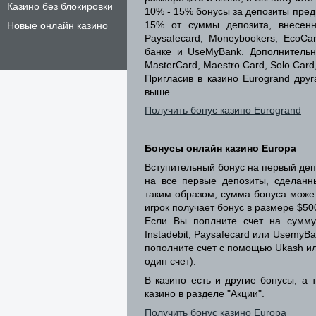
Казино без блокировки
10% - 15% бонусы за депозиты пре
15% от суммы депозита, внесенног
Новые онлайн казино
Paysafecard, Moneybookers, EcoCa
банке и UseMyBank. Дополнительн
MasterCard, Maestro Card, Solo Card,
Пригласив в казино Eurogrand друг
выше.
Получить бонус казино Eurogrand
Бонусы онлайн казино Eur
Вступительный бонус на первый деп
на все первые депозиты, сделанн
таким образом, сумма бонуса может
игрок получает бонус в размере $50
Если Вы поплните счет на сум
Instadebit, Paysafecard или UsemyB
пополните счет с помощью
Ukash ил
один счет).
В казино есть и другие бонусы, а
казино в разделе "Акции".
Получить бонус казино Europa