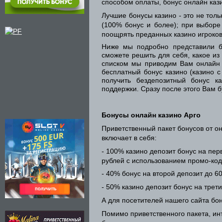
способом оплаты, бонус онлайн каз
Лучшие бонусы казино - это не толь
(100% бонус и более); при выборе
поощрять преданных казино игрок
Ниже мы подробно представили б
сможете решить для себя, какое из
списком мы приводим Вам онлайн к
бесплатный бонус казино (казино с
получить бездепозитный бонус к
поддержки. Сразу после этого Вам б
Бонусы онлайн казино Арго
Приветственный пакет бонусов от он
включает в себя:
- 100% казино депозит бонус на пе
рублей с использованием промо-ко
- 40% бонус на второй депозит до 6
- 50% казино депозит бонус на трет
А для посетителей нашего сайта бо
Помимо приветственного пакета, ин