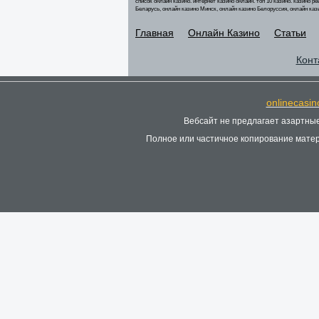
список онлайн казино. интернет казино онлайн. топ 10 казино. казино р
Беларусь,
онлайн казино
Минск,
онлайн казино
Белоруссия,
онлайн каз
Главная
Онлайн Казино
Статьи
Конт
onlinecasin
Вебсайт не предлагает азартные
Полное или частичное копирование матер