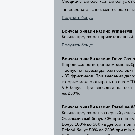
Специальный бесплатный бонус от 
Times Square - это казино с реальн
Получить бонус
Бонусы онлайн казино WinnerMill
Казино предлагает приветственный 
Получить бонус
Бонусы онлайн казино Drive Casi
В процессе регистрации можно выбр
- Бонус на первый депозит составит 
- 35 фриспинов. При внесении депо
которые можно отыграть на слоте “D
VIP-бонус. При внесении на счет
на 250%.
Бонусы онлайн казино Paradise W
Казино предлагает за первый депози
Эксклюзивный бонус 20€ при min вк
Бонус 100% до 50€ на депозит при m
Reload бонус 50% до 250€ при min в