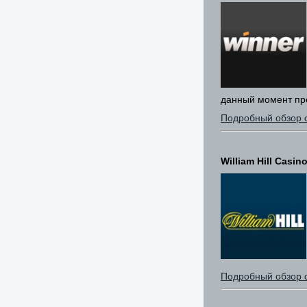
данный момент пре
Подробный обзор 
William Hill Casin
Подробный обзор он