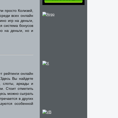
ли просто Колизей,
 среди всех онлайн
ино игр на деньги,
ая система бонусов
но на деньги, но и
ет рейтинги онлайн
 Здесь Вы найдете
, слоты, аркады и
и. Стоит отметить
десь можно сыграть
тречается в других
ьзуются особенной