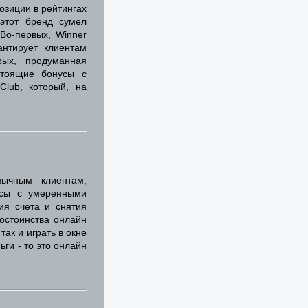
озиции в рейтингах
 этот бренд сумел
 Во-первых, Winner
антирует клиентам
рых, продуманная
стоящие бонусы с
Club, который, на
зычным клиентам,
усы с умеренными
ия счета и снятия
достоинства онлайн
 так и играть в окне
ьги - то это онлайн