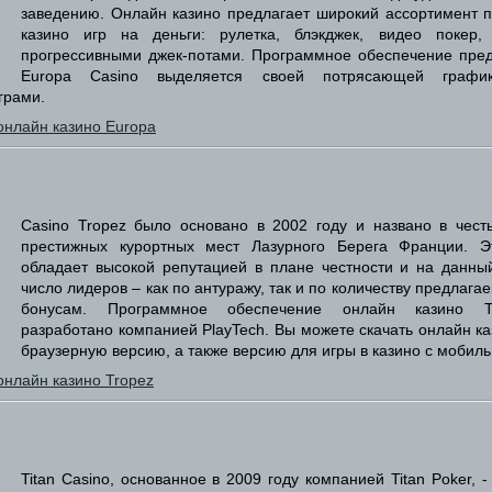
заведению. Онлайн казино предлагает широкий ассортимент
казино игр на деньги
: рулетка, блэкджек, видео покер
прогрессивными джек-потами. Программное обеспечение предс
Europa Casino выделяется своей потрясающей график
грами.
онлайн казино Europa
Casino Tropez было основано в 2002 году и названо в чест
престижных курортных мест Лазурного Берега Франции. Э
обладает высокой репутацией в плане честности и на данны
число лидеров – как по антуражу, так и по количеству предлага
бонусам. Программное обеспечение онлайн казино T
разработано компанией PlayTech. Вы можете скачать онлайн ка
браузерную версию, а также версию для игры в казино с мобил
нлайн казино Tropez
Titan Casino, основанное в 2009 году компанией Titan Poker, -