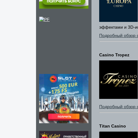
эффектами и 3D-и
Подробный обзор 
Casino Tropez
Подробный обзор о
Titan Casino