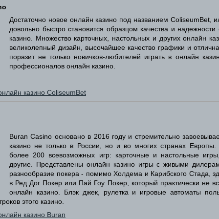
no
Достаточно новое онлайн казино под названием ColiseumBet, и
довольно быстро становится образцом качества и надежности
казино. Множество карточных, настольных и других онлайн каз
великолепный дизайн, высочайшее качество графики и отличн
поразит не только новичков-любителей играть в онлайн кази
профессионалов онлайн казино.
нлайн казино ColiseumBet
Buran Casino основано в 2016 году и стремительно завоевыва
казино не только в России, но и во многих странах Европы.
более 200 всевозможных игр: карточные и настольные игры
другие. Представлены онлайн казино игры с живыми дилерам
разнообразие покера - помимо Холдема и Карибского Стада, з
в Ред Дог Покер или Пай Гоу Покер, который практически не вс
онлайн казино. Блэк джек, рулетка и игровые автоматы пол
роков этого казино.
онлайн казино Buran