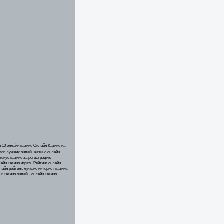
 10 онлайн казино
Онлайн Казино на
топ лучших онлайн казино онлайн
бонус казино за регистрацию
айн казино играть Рейтинг онлайн
нлайн рейтинг. лучшие интернет казино.
инг казино онлайн,
онлайн казино