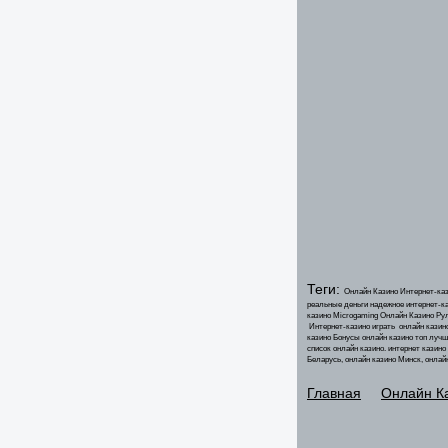
Теги:
Онлайн Казино Интернет-каз
реальные деньги
надежное интернет-ка
казино Microgaming Онлайн Казино Ру
Интернет-казино играть
онлайн казино
казино
Бонусы онлайн казино
топ лучш
список онлайн казино. интернет казино 
Беларусь,
онлайн казино
Минск,
онлай
Главная
Онлайн К