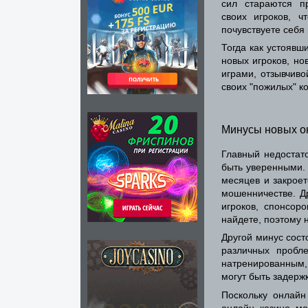
сил стараются п
своих игроков, 
почувствуете себя
Тогда как устоявш
новых игроков, но
играми, отзывчиво
своих "пожилых" к
Минусы новых о
Главный недостато
быть уверенными. 
месяцев и закроет
мошенничестве. Др
игроков, спонсоро
найдете, поэтому 
Другой минус сост
различных пробле
натренированным, 
могут быть задержк
Поскольку онлайн