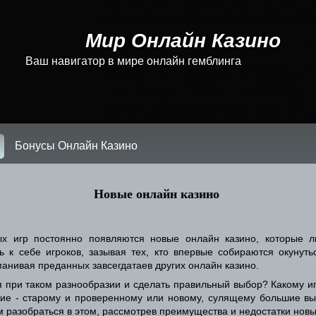
Мир Онлайн Казино
Ваш навигатор в мире онлайн гемблинга
Бонусы Онлайн Казино
Новые онлайн казино
ых игр постоянно появляются новые онлайн казино, которые 
ь к себе игроков, зазывая тех, кто впервые собираются окунуть
манивая преданных завсегдатаев других онлайн казино.
я при таком разнообразии и сделать правильный выбор? Какому 
ние - старому и проверенному или новому, сулящему большие в
 разобраться в этом, рассмотрев преимущества и недостатки новы