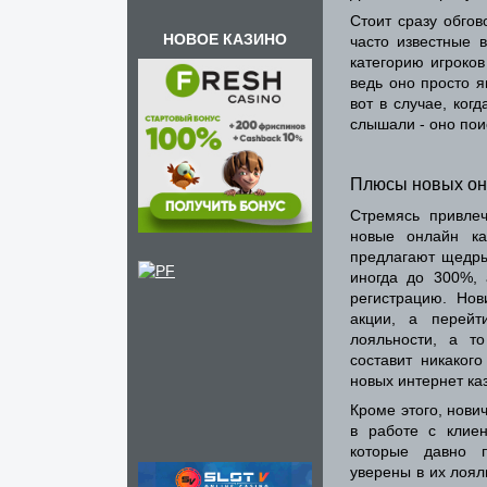
Стоит сразу обгов
НОВОЕ КАЗИНО
часто известные 
категорию игроков
ведь оно просто 
вот в случае, ког
слышали - оно пои
Плюсы новых он
Стремясь привлеч
новые онлайн ка
предлагают щедры
иногда до 300%, 
регистрацию. Нов
акции, а перей
лояльности, а то
составит никаког
новых интернет ка
Кроме этого, нови
в работе с клиен
которые давно 
уверены в их лоял