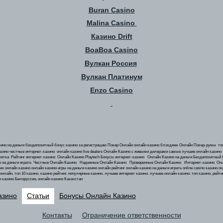
Buran Casino
Malina Casino
Казино Drift
BoaBoa Casino
Вулкан Россия
Вулкан Платинум
Enzo Casino
ино на деньги бездепозитный бонус казино за регистрацию Покер Онлайн онлайн казино блэкджек Онлайн Покер-румы топ
зино честные интернет-казино онлайн казино live dealers Онлайн Казино с живыми дилерами самые лучшие онлайн казино 
летка Рейтинг интернет-казино Онлайн Казино Playtech Бонусы интернет-казино Онлайн Казино на деньги Бездепозитный 
 на деньги играть
Честные Онлайн Казино
Надежные Онлайн Казино
Проверенные Онлайн Казино
Интернет-казино
Онл
их онлайн казино
онлайн казино игры на деньги
казино онлайн рейтинг онлайн казино на деньги играть online casino казино о
онлайн. топ 10 казино. казино рейтинг. популярные казино. лучшее интернет казино. лучшее онлайн казино. топ казино. рейт
н казино
Белоруссия,
онлайн казино
Казахстан
азино
Статьи
Бонусы Онлайн Казино
Контакты
Ограничение ответственности