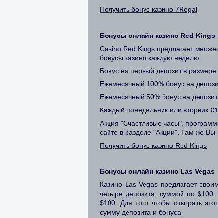
Получить бонус казино 7Regal
Бонусы онлайн казино Red Kings
Casino Red Kings предлагает множе
бонусы казино каждую неделю.
Бонус на первый депозит в размере
Ежемесячный 100% бонус на депози
Ежемесячный 50% бонус на депозит
Каждый понедельник или вторник €1
Акция "Счастливые часы", программ
сайте в разделе "Акции". Там же Вы
Получить бонус казино Red Kings
Бонусы онлайн казино Las Vegas
Казино Las Vegas предлагает своим
четыре депозита, суммой по $100.
$100. Для того чтобы отыграть эт
сумму депозита и бонуса.