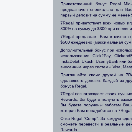
Приветственный бонус Regal Mid-
предназначен специально для Вас
первый депозит на сумму не менее 
7Regal приветствует всех новых и
300% на сумму до $300 при внесении
7Regal предлагает Вам в качеств
$500 ежедневно (максимальная сумм
Дополнительный бонус при использ
использовании Click2Pay, Clickan
InstaDebit, Ukash, UsemyBank или б
внесенные через системы Visa, Master
Приглашайте своих друзей на 7R
сделавшего депозит. Каждый из др
бонуса Regal.
7Regal вознаграждает своих лучши
Rewards, Вы будете получать ежем
Вы будете поручены заботам Ваше
которая Вам понадобится на 7Regal
Очки Regal “Comp”: За каждую сде
сможете перевести в реальные ден
Rewards.