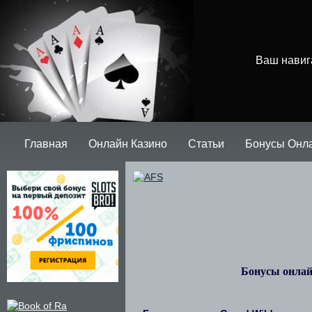
Ваш навиг
Главная
Онлайн Казино
Статьи
Бонусы Онла
Бонусы онлайн