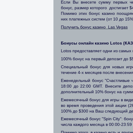
Если Вы внесете сумму первых ч
бонус, размер которого достигает 
Помимо этих бонус казино поощря
них платежных систем (от 10 до 15%
Получить бонус казино Las Vegas
Бонусы онлайн казино Lotos (К
Lotos предоставляет одни из самых
100% бонус на первый депозит до $
Специальный бонус для новых игр
течение 4-х месяцев после внесения
Еженедельный бонус "Счастливые ч
18:00 до 22:00 GMT. Внесите депо
дополнительный 10% бонус на сумм
Ежемесячный бонус для игры в видео
во время проведения этой акции (26
100% до $300 на Ваш следующий де
Ежемесячный бонус "Spin City": бон
числа каждого месяца в 00:00-23:59
Помимо этого, в казино есть и друг