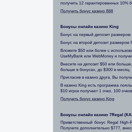
получить 12 гарантированных 10% б
Получить бонус казино 888
Бонусы онлайн казино King
Бонус на первый депозит размером 
Бонус на второй депозит размером 
Вложите $50 или более с использова
UseMyBank или WebMoney и получит
Внесите на депозит $50 или больше,
больше в бонусах, до $300 в месяц.
Пригласив в казино друга, Вы получ
В казино King есть программа лояль
$10 игрок получает 1 очко, 100 очко
Получить бонус казино King
Бонусы онлайн казино 7Regal (
Приветственный бонус Regal High-R
Получите дополнительно $777, внеся