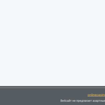
onlinecasin
Вебсайт не предлагает азартные