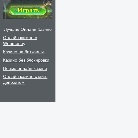
Лучшие Онлайн Казино
Онлайн казино с
Webmoney
Казино на биткоины
Казино без блокировки
Новые онлайн казино
Онлайн казино с мин.
депозитом