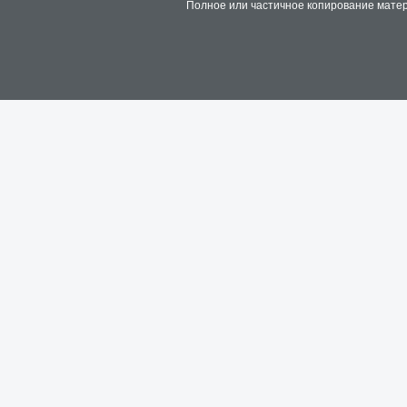
Полное или частичное копирование матер