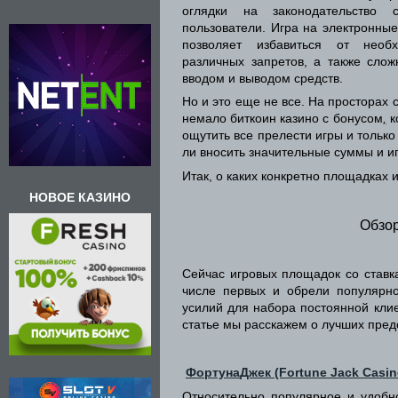
оглядки на законодательство с
пользователи. Игра на электронны
позволяет избавиться от необ
различных запретов, а также слож
вводом и выводом средств.
Но и это еще не все. На просторах 
немало биткоин казино с бонусом
,
к
ощутить все прелести игры и только
ли вносить значительные суммы и иг
Итак, о каких конкретно площадках 
НОВОЕ КАЗИНО
Обзор
Сейчас игровых площадок со ставк
числе первых и обрели популярно
усилий для набора постоянной клие
статье мы расскажем о лучших предс
Фортуна
Джек
(Fortune Jack Casin
Относительно популярное и удобн