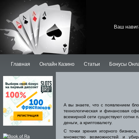
Ваш навиг
Главная
Онлайн Казино
Статьи
Бонусы Онла
А вы знаете, что с появлением бл
технологическая и финансовая сфе
всемирной сети существуют сотни п
деньги, а криптовалюту.
С точки зрения игорного бизнеса
множество возможностей и убир