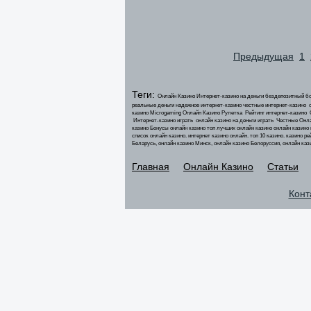
Предыдущая
1
Теги:
Онлайн Казино Интернет-казино на деньги бездепозитный б
реальные деньги
надежное интернет-казино честные интернет-казино о
казино Microgaming Онлайн Казино Рулетка Рейтинг интернет-казино 
Интернет-казино играть
онлайн казино на деньги играть
Честные Онла
казино
Бонусы онлайн казино
топ лучших онлайн казино
онлайн казино 
список онлайн казино. интернет казино онлайн. топ 10 казино. казино р
Беларусь,
онлайн казино
Минск,
онлайн казино
Белоруссия,
онлайн каз
Главная
Онлайн Казино
Статьи
Конт