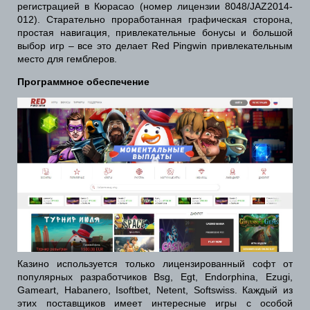
регистрацией в Кюрасао (номер лицензии 8048/JAZ2014-
012). Старательно проработанная графическая сторона,
простая навигация, привлекательные бонусы и большой
выбор игр – все это делает
R
ed
P
ingwin привлекательным
место для гемблеров.
Программное обеспечение
Казино используется только лицензированный софт от
популярных разработчиков
Bsg
,
Egt
,
Endorphina
,
Ezugi
,
Gameart
,
Habanero
,
Isoftbet
,
Netent
,
Softswiss
. Каждый из
этих поставщиков имеет интересные игры с особой