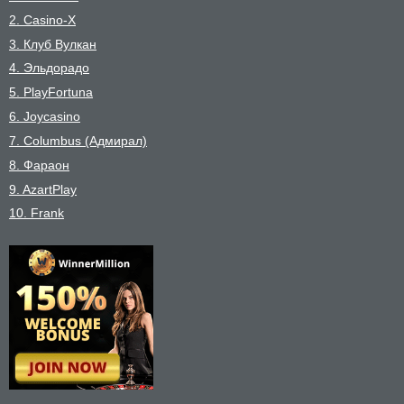
2. Casino-X
3. Клуб Вулкан
4. Эльдорадо
5. PlayFortuna
6. Joycasino
7. Columbus (Адмирал)
8. Фараон
9. AzartPlay
10. Frank