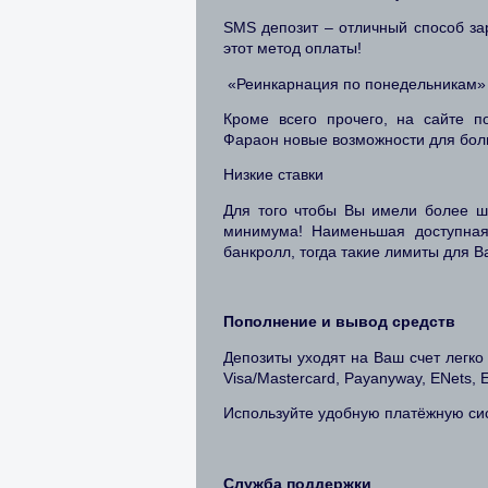
SMS депозит – отличный способ зар
этот метод оплаты!
 «Реинкарнация по понедельникам» 
Кроме всего прочего, на сайте п
Фараон новые возможности для бо
Низкие ставки
Для того чтобы Вы имели более ши
минимума! Наименьшая доступная 
банкролл, тогда такие лимиты для Ва
Пополнение и вывод средств
Депозиты уходят на Ваш счет легко
Visa/Mastercard, Payanyway, ENets, 
Используйте удобную платёжную сист
Служба поддержки