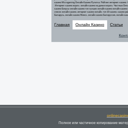
казино Microgaming Онлайн Казино Рулетка Рейтинг интернет-казино 
Интернет-казино играть
онлайн казино на деньги играть
Честные Онла
казино
Бонусы онлайн казино
топ лучших онлайн казино
онлайн казино 
список онлайн казино. интернет казино онлайн. топ 10 казино. казино р
Беларусь,
онлайн казино
Минск,
онлайн казино
Белоруссия,
онлайн каз
Главная
Онлайн Казино
Статьи
Конт
onlinecasin
Полное или частичное копирование матер