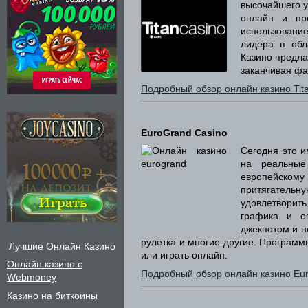
высочайшего у
онлайн и пр
использовани
лидера в обл
Казино предла
заканчивая фа
Подробный обзор онлайн казино Tit
EuroGrand Casino
Сегодня это и
на реальные
европейском
притягательн
удовлетворит
графика и о
джекпотом и н
рулетка и многие другие. Программ
Лучшие Онлайн Казино
или играть онлайн.
Онлайн казино с
Подробный обзор онлайн казино Eu
Webmoney
Казино на биткоины