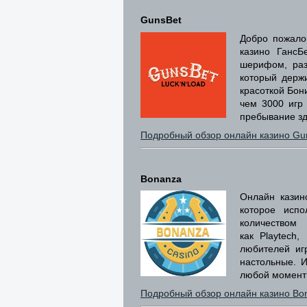
GunsBet
Добро пожало
казино ГансБ
шерифом, раз
который держ
красоткой Бон
чем 3000 игр
пребывание з
Подробный обзор онлайн казино Gu
Bonanza
Онлайн кази
которое испо
количество
как
Playtech
,
любителей иг
настольные. И
любой момент 
Подробный обзор онлайн казино Bo