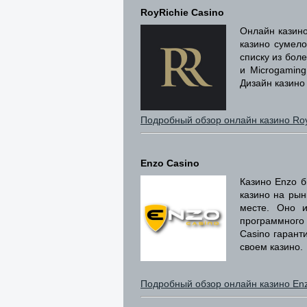
RoyRichie Casino
Онлайн казино
казино сумело
списку из боле
и Microgamin
Дизайн казино
Подробный обзор онлайн казино Roy
Enzo Casino
Казино Enzo б
казино на рын
месте. Оно 
программного
Casino гарант
своем казино.
Подробный обзор онлайн казино En