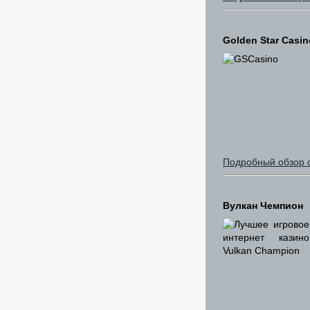
Golden Star Casin
Подробный обзор 
Вулкан Чемпион