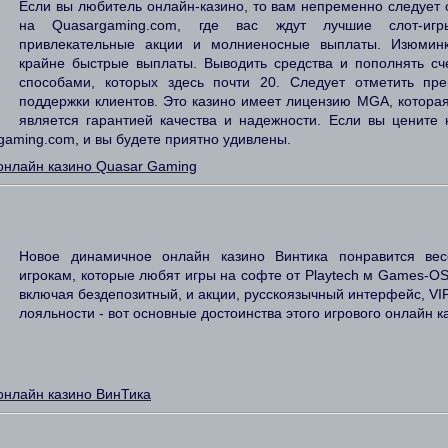
Если вы любитель онлайн-казино, то вам непременно следует
на Quasargaming.com, где вас ждут лучшие слот-игр
привлекательные акции и молниеносные выплаты. Изюминк
крайне быстрые выплаты. Выводить средства и пополнять с
способами, которых здесь почти 20. Следует отметить пр
поддержки клиентов. Это казино имеет лицензию MGA, котора
является гарантией качества и надежности. Если вы цените 
gaming.com, и вы будете приятно удивлены.
онлайн казино Quasar Gaming
Новое динамичное онлайн казино Винтика понравится в
игрокам, которые любят игры на софте от Playtech м Games-O
включая бездепозитный, и акции, русскоязычный интерфейс, VI
лояльности - вот основные достоинства этого игрового онлайн к
онлайн казино ВинТика