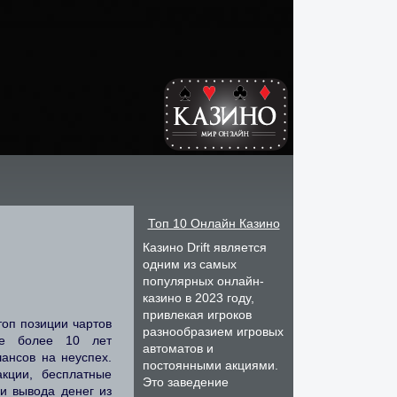
Топ 10 Онлайн Казино
Казино Drift является
одним из самых
популярных онлайн-
казино в 2023 году,
привлекая игроков
топ позиции чартов
разнообразием игровых
ые более 10 лет
автоматов и
ансов на неуспех.
постоянными акциями.
кции, бесплатные
Это заведение
и вывода денег из