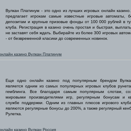
Вулкан Платинум - это одно из лучших игровых онлайн казино.
предлагает игрокам самые известные игровые автоматы, 
депозитам и крупные призовые фонды от 100 000 рублей в ту
клуба. Регистрация в казино очень простая и быстрая, выпла
не заставят себя ждать. Выбирайте из более 300 игровых автом
- от безвременной класики до современных новинок.
онлайн казино Вулкан Платинум
Еще одно онлайн казино под популярным брендом Вулка
является
одним из самых популярных игровых клубов рунет
гемблинга. Все благодаря самым популярным слотам, с
мировыми производителями игр, регулярным бонусам и к
службе поддержки.
Одним из главных плюсов игрового клуб
являются регулярные бонусы до 200%, а также регулярный кенб
Рулетка.
нлайн казино Вулкан Россия