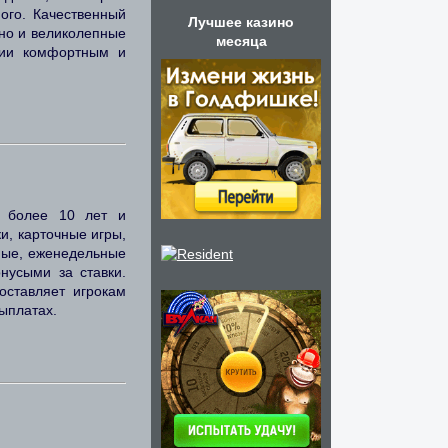
ного. Качественный
Лучшее казино
ино и великолепные
месяца
нии комфортным и
е более 10 лет и
и, карточные игры,
вные, еженедельные
нусыми за ставки.
оставляет игрокам
ыплатах.