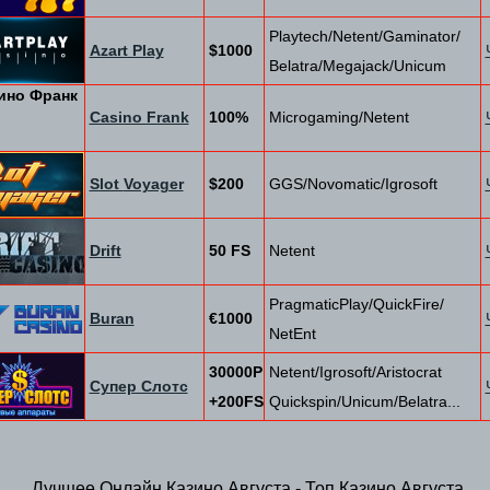
Playtech/Netent/Gaminator/
Azart Play
$1000
Belatra/Megajack/Unicum
Casino Frank
100%
Microgaming/Netent
GGS/Novomatic/Igrosoft
Slot
Voyager
$200
Netent
Drift
50 FS
PragmaticPlay/QuickFire/
Buran
€1000
NetEnt
30000Р
Netent/Igrosoft/Aristocrat
Супер Слотс
+200FS
Quickspin/Unicum/Belatra...
Лучшее Онлайн Казино Августа - Топ Казино Августа