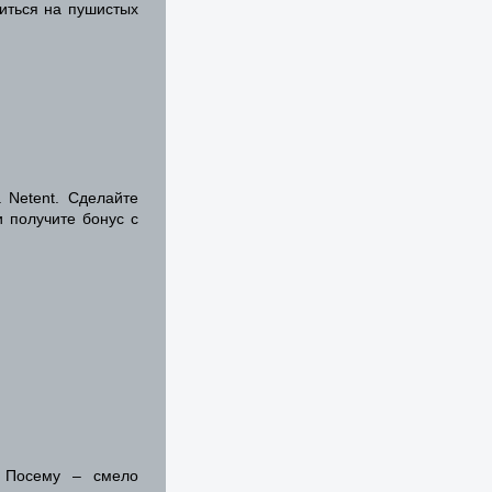
титься на пушистых
 Netent. Сделайте
 получите бонус с
. Посему – смело