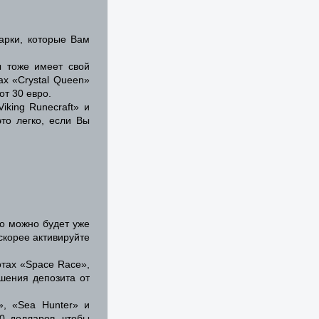
арки, которые Вам
ы тоже имеет свой
ах «Crystal Queen»
от 30 евро.
iking Runecraft» и
то легко, если Вы
о можно будет уже
скорее активируйте
отах «Space Race»,
ршения депозита от
», «Sea Hunter» и
0 долларов, чтобы