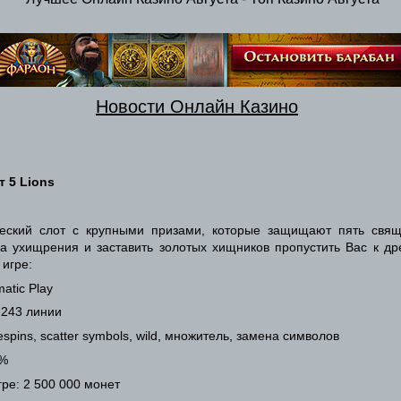
Новости Онлайн Казино
 5 Lions
еский слот с крупными призами, которые защищают пять свящ
на ухищрения и заставить золотых хищников пропустить Вас к д
 игре:
atic Play
 243 линии
espins, scatter symbols, wild, множитель, замена символов
5%
гре: 2 500 000 монет