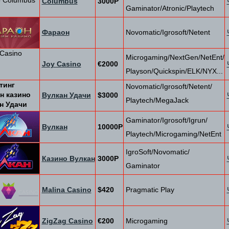
3000Р
Columbus
Gaminator/Atronic/Playtech
Novomatic/Igrosoft/Netent
Фараон
Microgaming/NextGen/NetEnt/
€2000
Joy Casino
Playson/Quickspin/ELK/NYX...
Novomatic/Igrosoft/Netent/
Вулкан Удачи
$3000
Playtech/MegaJack
Gaminator/Igrosoft/Igrun/
10000Р
Вулкан
Playtech/Microgaming/NetEnt
IgroSoft/Novomatic/
3000Р
Казино Вулкан
Gaminator
$420
Pragmatic Play
Malina Casino
€200
Microgaming
ZigZag Casino