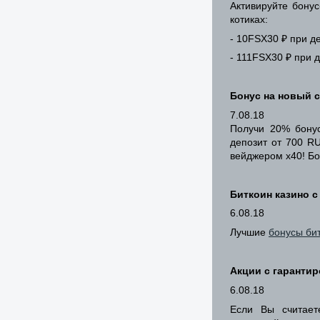
Активируйте бону
котиках:
- 10FSХ30 ₽ при де
- 111FSХ30 ₽ при д
Бонус на новый с
7.08.18
Получи 20% бонус
депозит от 700 R
вейджером х40! Бон
Биткоин казино с
6.08.18
Лучшие
бонусы би
Акции с гаранти
6.08.18
Если Вы считает