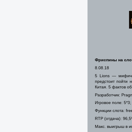
Фриспины на слот
8.08.18
5 Lions — мифич
предстоит пойти 
Китая. 5 фактов об
Разработчик: Pragm
Игровое поле: 5*3;
Функции слота: fre
RTP (отдача): 96,
Макс. выигрыш в и