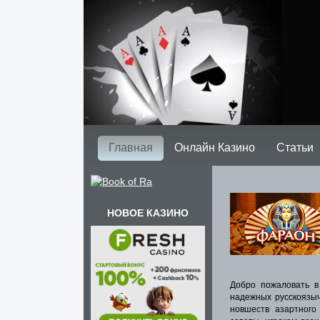
Главная
Онлайн Казино
Статьи
НОВОЕ КАЗИНО
Добро пожаловать 
надежных русскояз
новшеств азартного