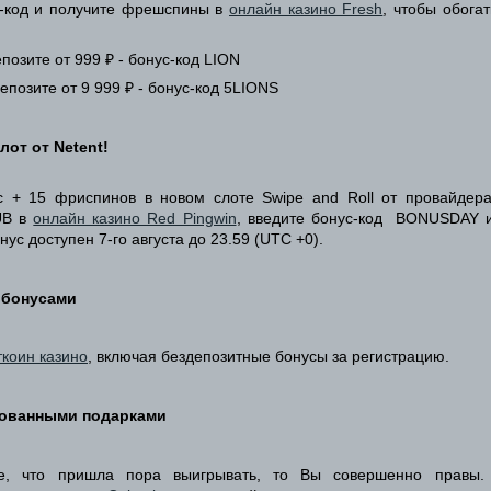
с-код и получите фрешспины в
онлайн казино Fresh
, чтобы обога
позите от 999 ₽ - бонус-код LION
епозите от 9 999 ₽ - бонус-код 5LIONS
лот от Netent!
 + 15 фриспинов в новом слоте Swipe and Roll от провайдера
UB в
онлайн казино Red Pingwin
, введите бонус-код BONUSDAY и
ус доступен 7-го августа до 23.59 (UTC +0).
 бонусами
ткоин казино
, включая бездепозитные бонусы за регистрацию.
рованными подарками
е, что пришла пора выигрывать, то Вы совершенно правы