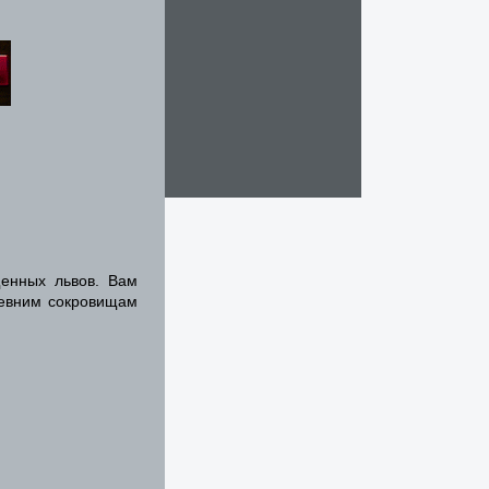
енных львов. Вам
ревним сокровищам