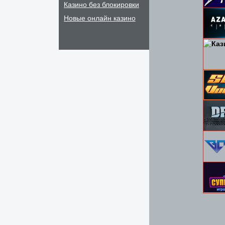
Казино без блокировки
Новые онлайн казино