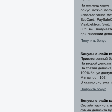
На последующие по
бонус можно полу
использование мет
EcoCard, PaySafeC
VisaElektron, Switc
50€ вы получает
при внесении депо
Получить бонус
Бонусы онлайн ка
Приветственный бо
На второй депозит
На третий депозит
100% бонус доступе
Min взнос - 10€.
В казино системат
Получить бонус
Бонусы онлайн ка
Онлайн казино с п
сумма депозита бу