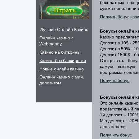
бесплатных вращ
сумма пополнения 
Получть бонус каз
Лучшие Онлайн Казино
Бонусы онлайн каз
Казино предлагае
Онлайн казино с
Депозит в 10$ - 25
Webmoney
Депозит в 50% - 1
Казино на биткоины
Депозит 1500$ - бо
Отыгрывать бону
Казино без блокировки
самую высокую 
Новые онлайн казино
программа лояльно
Онлайн казино с мин.
Получть бонус
депозитом
Бонусы онлайн ка
Это онлайн казино
приветственный па
1й депозит – 100%
Min депозит – 20E
день недели.
Получить бонус