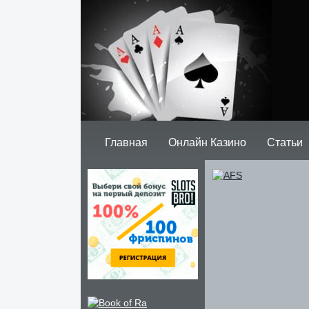
Главная
Онлайн Казино
Статьи