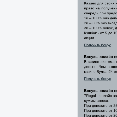
Казино для своих 
право на получени
очереди при предо
1й – 100% min деп
2й – 50% min вклад
3й – 100% бонус, 
Кэшбак - от 5 до 
акции.
Получить бонус
Бонусы онлайн к
В казино система 
деньги. Чем выше
казино Вулкан24 е
Получить бонус
Бонусы онлайн к
7Regal - онлайн к
суммы взноса:
При депозите от 25
При депозите от 10
При депозите от 20