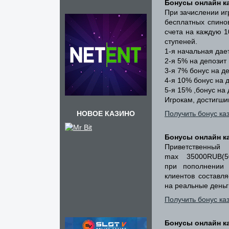
Бонусы онлайн к
При зачислении иг
бесплатных спино
счета на каждую 1
ступеней.
1-я начальная дае
2-я 5% на депозит
3-я 7% бонус на д
4-я 10% бонус на 
5-я 15% ,бонус на
Игрокам, достигши
НОВОЕ КАЗИНО
Получить бонус ка
Бонусы онлайн к
Приветственны
max 35000RUB(5
при пополнении 
клиентов составл
на реальные деньг
Получить бонус ка
Бонусы онлайн ка