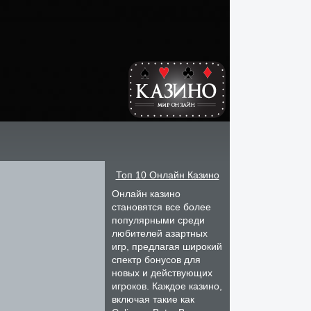
Топ 10 Онлайн Казино
Онлайн казино
становятся все более
популярными среди
любителей азартных
игр, предлагая широкий
спектр бонусов для
новых и действующих
игроков. Каждое казино,
включая такие как