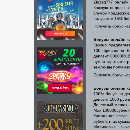
Zigzag777 онлайн
Каждую неделю во
службу поддержки.
получаете 15% бон
Получить бонус ка
Бонусы онлайн ка
Казино предлагае
100 фриспинов. Б
депозит 60000RUB
нужно играть в иг
землю вы получает
Получить бонус каз
Бонусы онлайн ка
100% бонус на де
депозит 1000 рубл
Денежный мешок -
Max 100000рублей
Урожайная среда.
рублей, max сумма
Малиновые выхо