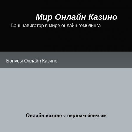
Мир Онлайн Казино
Ваш навигатор в мире онлайн гемблинга
Бонусы Онлайн Казино
Онлайн казино с первым бонусом