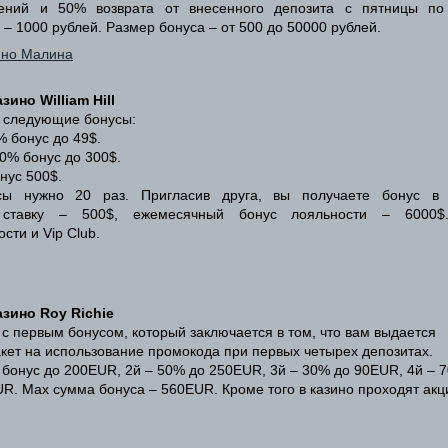
ений и 50% возврата от внесенного депозита с пятницы по 
– 1000 рублей. Размер бонуса – от 500 до 50000 рублей.
ино Малина
ино William Hill
т следующие бонусы:
% бонус до 49$.
00% бонус до 300$.
нус 500$.
сы нужно 20 раз. Пригласив друга, вы получаете бонус в
ставку – 500$, ежемесячный бонус лояльности – 6000$
сти и Vip Club.
зино Roy Richie
 с первым бонусом, который заключается в том, что вам выдается
кет на использование промокода при первых четырех депозитах.
 бонус до 200EUR, 2й – 50% до 250EUR, 3й – 30% до 90EUR, 4й – 
UR. Max сумма бонуса – 560EUR. Кроме того в казино проходят акц