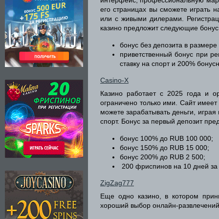
его страницах вы сможете играть 
или с живыми дилерами. Регистрац
казино предложит следующие бонус
бонус без депозита в размере
приветственный бонус при ре
ставку на спорт и 200% бонус
Casino-X
Казино работает с 2025 года и о
ограничено только ими. Сайт имеет
можете зарабатывать деньги, играя 
спорт. Бонус за первый депозит пре
бонус 100% до RUB 100 000;
бонус 150% до RUB 15 000;
бонус 200% до RUB 2 500;
200 фриспинов на 10 дней за 
ZigZag777
Еще одно казино, в котором прин
хороший выбор онлайн-развлечений