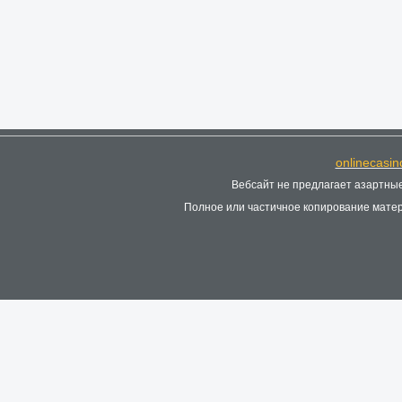
onlinecasin
Вебсайт не предлагает азартные
Полное или частичное копирование матер