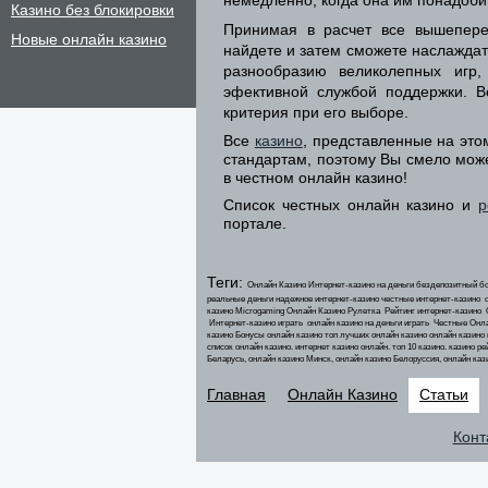
немедленно, когда она им понадоби
Казино без блокировки
Принимая в расчет все вышепере
Новые онлайн казино
найдете и затем сможете наслажда
разнообразию великолепных игр
эфективной службой поддержки. В
критерия при его выборе.
Все
казино
, представленные на это
стандартам, поэтому Вы смело може
в честном онлайн казино!
Список честных онлайн казино
и
р
портале.
Теги:
Онлайн Казино Интернет-казино на деньги бездепозитный б
реальные деньги
надежное интернет-казино честные интернет-казино о
казино Microgaming Онлайн Казино Рулетка Рейтинг интернет-казино 
Интернет-казино играть
онлайн казино на деньги играть
Честные Онла
казино
Бонусы онлайн казино
топ лучших онлайн казино
онлайн казино 
список онлайн казино. интернет казино онлайн. топ 10 казино. казино р
Беларусь,
онлайн казино
Минск,
онлайн казино
Белоруссия,
онлайн каз
Главная
Онлайн Казино
Статьи
Конт