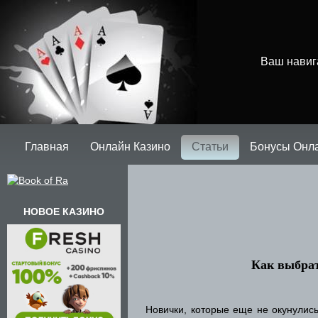
Ваш навиг
Главная
Онлайн Казино
Статьи
Бонусы Онла
НОВОЕ КАЗИНО
Как выбрат
Новички, которые еще не окунулись