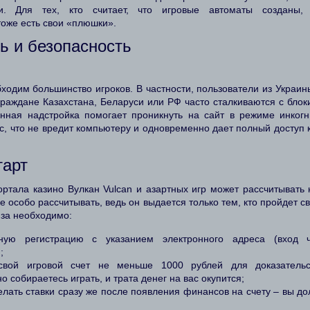
и. Для тех, кто считает, что игровые автоматы созданы,
оже есть свои «плюшки».
ь и безопасность
бходим большинство игроков. В частности, пользователи из Украин
граждане Казахстана, Беларуси или РФ часто сталкиваются с блок
анная надстройка помогает проникнуть на сайт в режиме инкогн
с, что не вредит компьютеру и одновременно дает полный доступ 
тарт
ртала казино Вулкан Vulcan и азартных игр может рассчитывать
е особо рассчитывать, ведь он выдается только тем, кто пройдет с
иза необходимо:
ную регистрацию с указанием электронного адреса (вход 
;
свой игровой счет не меньше 1000 рублей для доказательс
о собираетесь играть, и трата денег на вас окупится;
елать ставки сразу же после появления финансов на счету – вы д