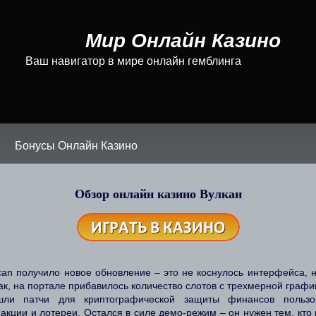
Мир Онлайн Казино
Ваш навигатор в мире онлайн гемблинга
Бонусы Онлайн Казино
Обзор онлайн казино Вулкан
can получило новое обновление – это не коснулось интерфейса, 
ак, на портале прибавилось количество слотов с трехмерной графи
шли патчи для криптографической защиты финансов пользо
акции и лотереи. Остался в силе демо-режим – он нужен тем, кто 