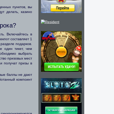
денных пунктов, вы
ут делать, казино
грока?
ть. Включайтесь в
екпот составляет 1
 разделе подарков.
е один тикет, чем
обходимо выбрать
ство призовых мест
ии получат призы в
овые баллы не дают
ботанный компоинт
 синхронизируются