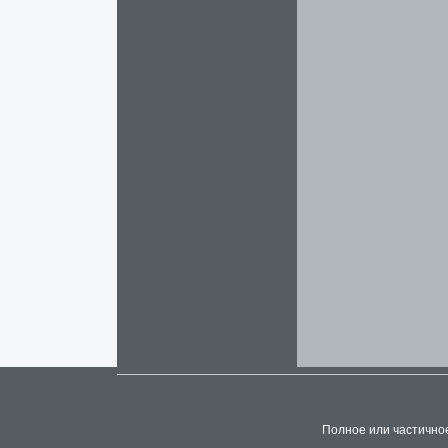
Полное или частичное