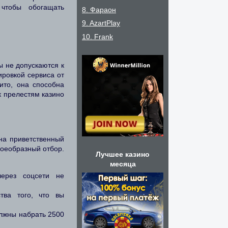
 чтобы обогащать
8. Фараон
9. AzartPlay
10. Frank
ы не допускаются к
ировкой сервиса от
ито, она способна
к прелестям казино
 на приветственный
воеобразный отбор.
Лучшее казино
месяца
через соцсети не
тва того, что вы
олжны набрать 2500