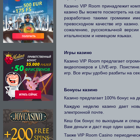
Казино VIP Room принадлежит компа
казино Вы можете посмотреть на са
разработано такими громкими имен
превосходном качестве игр казино.
сожалению, русскоязычной версии 
итальянском и немецком языках.
Игры казино
Казино VIP Room предлагает огромн
видеопокеров и LIVE-игр. Поистине
игр. Все игры удобно разбиты на с
Бонусы казино
Казино предлагает 100% бонус на де
Каждую неделю казино дает нов
электронной почте.
Кеш бэк бонус по выходным и специ
Вам деньги и даст еще один шанс вы
Также VIP Room Casino периодически