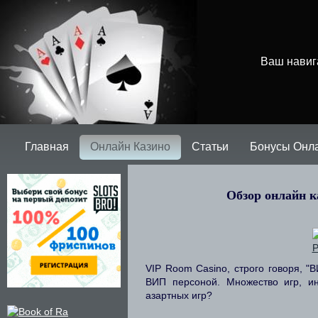
Ваш навиг
Главная
Онлайн Казино
Статьи
Бонусы Онла
Обзор онлайн к
VIP Room Casino, строго говоря, "
ВИП персоной. Множество игр, и
азартных игр?