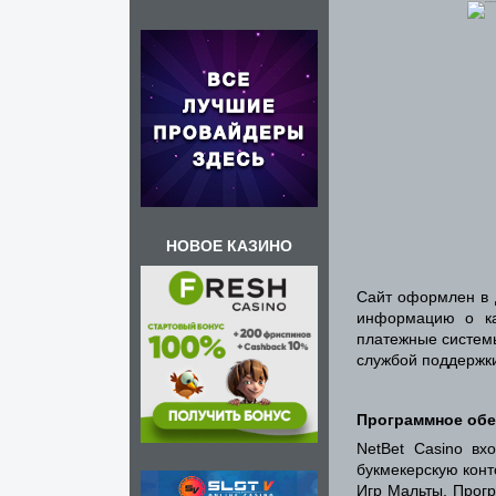
НОВОЕ КАЗИНО
Сайт оформлен в 
информацию о каз
платежные системы
службой поддержки
Программное обе
NetBet Casino вх
букмекерскую конт
Игр Мальты. Прогр