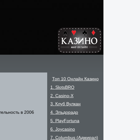
Топ 10 Онлайн Казино
1. SlotsBRO
2. Casino-X
3. Клуб Вулкан
тельность в 2006
4. Эльдорадо
5. PlayFortuna
6. Joycasino
7. Columbus (Адмирал)