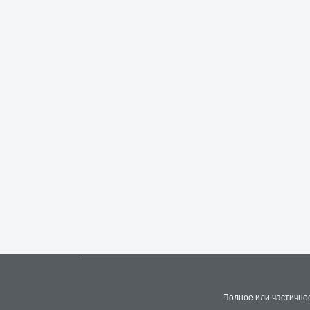
Полное или частичное