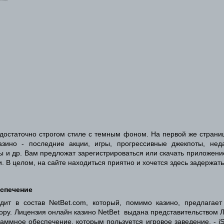
достаточно строгом стиле с темным фоном. На первой же страни
ино - последние акции, игры, прогрессивные джекпоты, нед
 и др. Вам предложат зарегистрироваться или скачать приложение
. В целом, на сайте находиться приятно и хочется здесь задержать
спечение
одит в состав NetBet.com, который, помимо казино, предлагает
ору. Лицензия онлайн казино NetBet выдана
представительством 
аммное обеспечение, которым пользуется игровое заведение, -
i